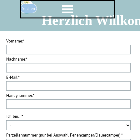
Direkt zum Seiteninhalt
Menü überspringen
Suchen
Herzlich Willk
Vorname:
*
Nachname:
*
E-Mail:
*
Handynummer:
*
Ich bin...
*
Parzellennummer (nur bei Auswahl Feriencamper/Dauercamper):
*