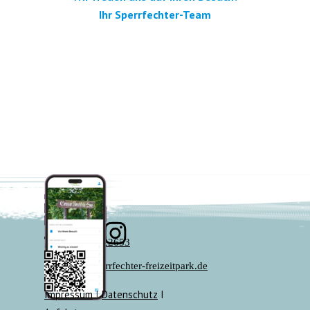
Ihr Sperrfechter-Team
07136 - 22653
info@sperrfechter-freizeitpark.de
Impressum
I
Datenschutz
I