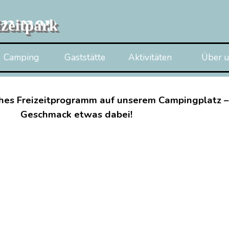
kommen
izeitpark
Menü überspringen
Camping
Gaststätte
Aktivitäten
Über u
▼
hes Freizeitprogramm auf unserem Campingplatz – h
Geschmack etwas dabei!