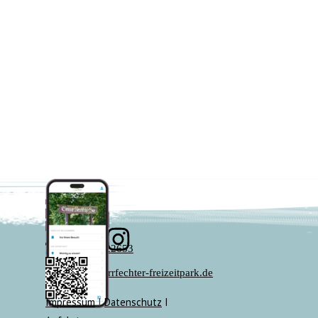
07136 - 22653
info@sperrfechter-freizeitpark.de
Impressum
I
Datenschutz
I